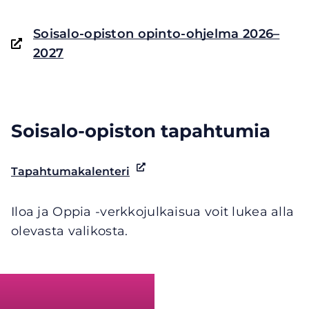
(opens
Soisalo-opiston opinto-ohjelma 2026–
in
2027
a
new
window,
Soisalo-opiston tapahtumia
goes
to
a
Tapahtumakalenteri
Avautuu
different
uuteen
ikkunaan
website)
Iloa ja Oppia -verkkojulkaisua voit lukea alla
siirtyy
olevasta valikosta.
toiselle
verkkosivustolle