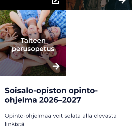
(opens
in
a
new
window,
Taiteen
goes
perusopetus
to
a
different
website)
Soisalo-opiston opinto-
ohjelma 2026–2027
Opinto-ohjelmaa voit selata alla olevasta
linkistä.