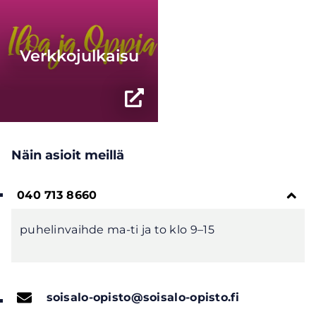
Verkkojulkaisu
(opens
in
a
Näin asioit meillä
new
window,
goes
040 713 8660
to
puhelinvaihde ma-ti ja to klo 9–15
a
different
website)
soisalo-opisto@soisalo-opisto.fi