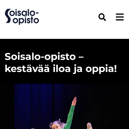
Hyppää
Varkaus,
pääsisältöön
home
Haku
page
Soisalo-opisto –
kestävää iloa ja oppia!