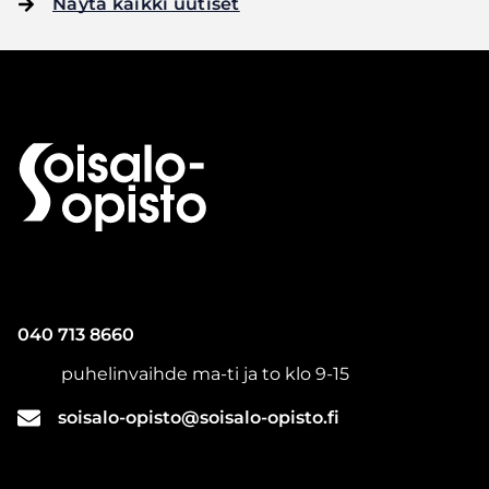
Näytä kaikki uutiset
Front
page
040 713 8660
puhelinvaihde ma-ti ja to klo 9-15
soisalo-opisto@soisalo-opisto.fi