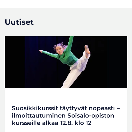
goes
new
to
window,
a
Uutiset
goes
different
to
website)
a
different
website)
Suosikkikurssit täyttyvät nopeasti –
ilmoittautuminen Soisalo-opiston
kursseille alkaa 12.8. klo 12