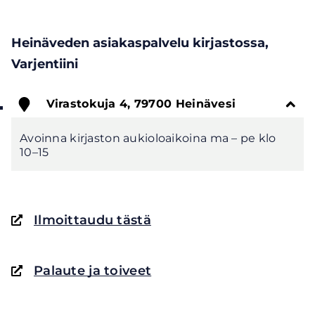
Heinäveden asiakaspalvelu kirjastossa,
Varjentiini
Virastokuja 4, 79700 Heinävesi
Avoinna kirjaston aukioloaikoina ma – pe klo
(opens
Ilmoittaudu tästä
in
a
(opens
Palaute ja toiveet
new
in
window,
a